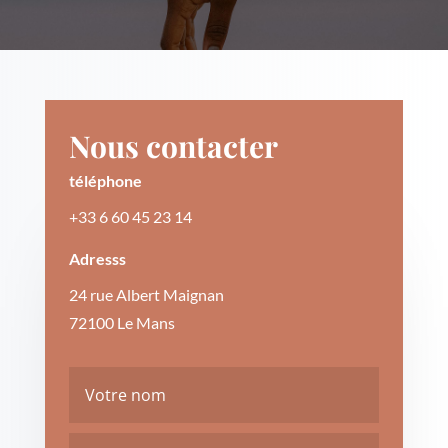
Nous contacter
téléphone
+33 6 60 45 23 14
Adresss
24 rue Albert Maignan
72100 Le Mans