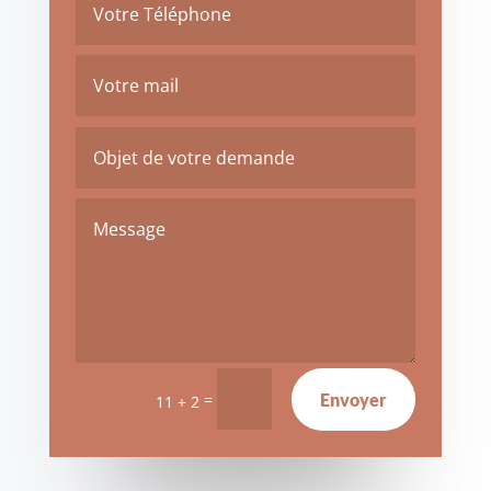
Envoyer
=
11 + 2